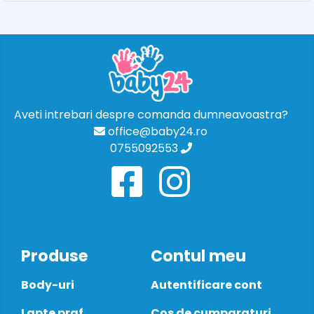
Aveti intrebari despre comanda dumneavoastra?
office@baby24.ro
0755092553
Produse
Contul meu
Body-uri
Autentificare cont
Lapte praf
Cos de cumparaturi