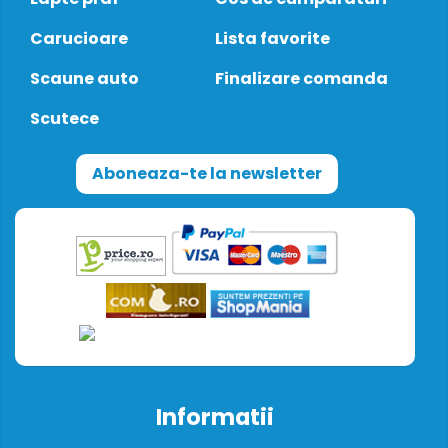
Carucioare
Lista favorite
Scaune auto
Finalizare comanda
Scutece
Aboneaza-te la newsletter
Informatii