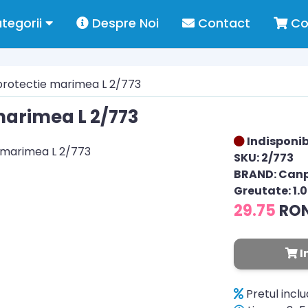
tegorii
Despre Noi
Contact
Co
 protectie marimea L 2/773
 marimea L 2/773
Indisponib
SKU: 2/773
BRAND: Can
Greutate: 1.
29.75
RO
I
Pretul incl