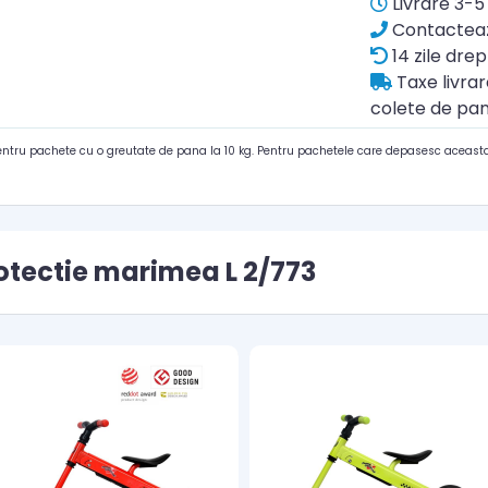
Livrare 3-5 
Contacteaz
14 zile drep
Taxe livra
colete de pan
pentru pachete cu o greutate de pana la 10 kg. Pentru pachetele care depasesc aceasta
rotectie marimea L 2/773