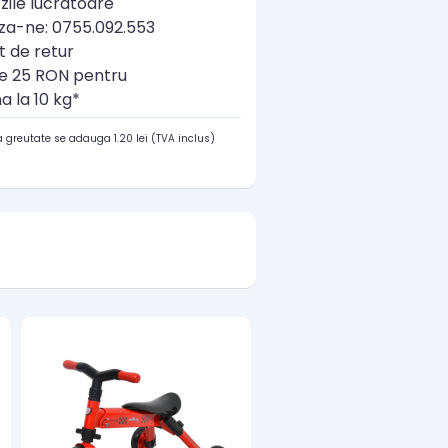
zile lucratoare
a-ne: 0755.092.553
t de retur
re 25 RON pentru
a la 10 kg*
 greutate se adauga 1.20 lei (TVA inclus)