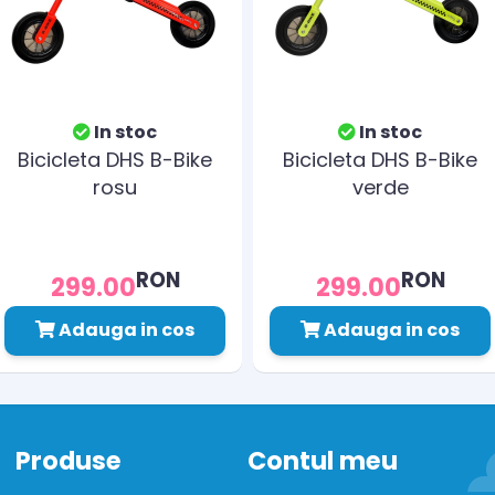
In stoc
In stoc
Bicicleta DHS B-Bike
Bicicleta DHS B-Bike
rosu
verde
RON
RON
299.00
299.00
Adauga in cos
Adauga in cos
Produse
Contul meu