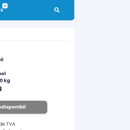
0
s
il
pol
00 kg
N
ndisponibil
ude TVA