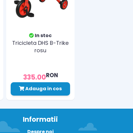
In stoc
Tricicleta DHS B-Trike
rosu
RON
335.00
Adauga in cos
Informatii
Despre noi