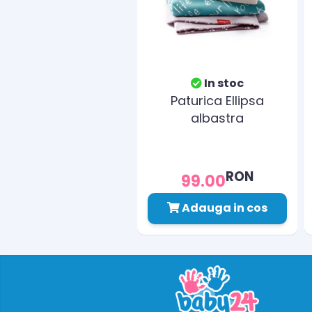
In stoc
Paturica Ellipsa
albastra
RON
99.00
Adauga in cos