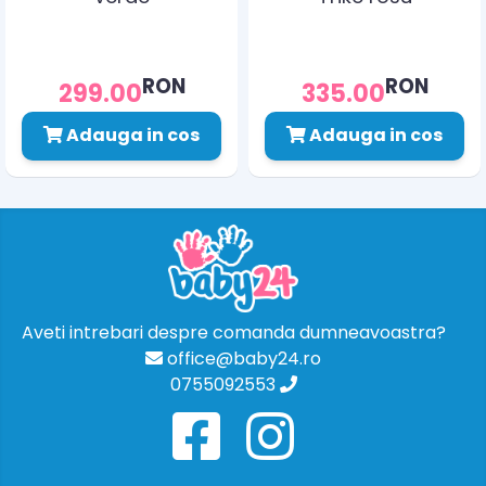
RON
RON
299.00
335.00
Adauga in cos
Adauga in cos
Aveti intrebari despre comanda dumneavoastra?
office@baby24.ro
0755092553