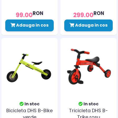
RON
RON
99.00
299.00
Adauga in cos
Adauga in cos
In stoc
In stoc
Bicicleta DHS B-Bike
Tricicleta DHS B-
verde
Trike rosu