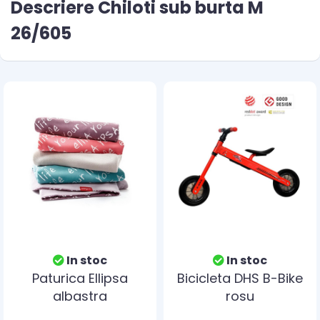
Descriere Chiloti sub burta M
26/605
In stoc
In stoc
Paturica Ellipsa
Bicicleta DHS B-Bike
albastra
rosu