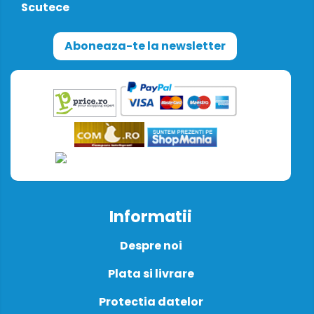
Scutece
Aboneaza-te la newsletter
Informatii
Despre noi
Plata si livrare
Protectia datelor