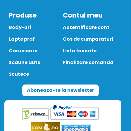
Produse
Contul meu
Body-uri
Autentificare cont
Lapte praf
Cos de cumparaturi
Carucioare
Lista favorite
Scaune auto
Finalizare comanda
Scutece
Aboneaza-te la newsletter