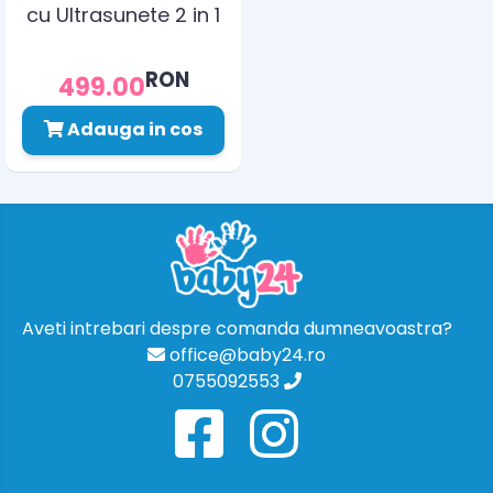
cu Ultrasunete 2 in 1
Hygro Plus
RON
499.00
Adauga in cos
Aveti intrebari despre comanda dumneavoastra?
office@baby24.ro
0755092553