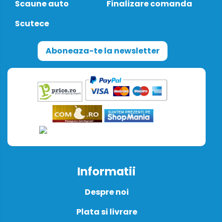
Scaune auto
Finalizare comanda
Scutece
Aboneaza-te la newsletter
Informatii
Despre noi
Plata si livrare