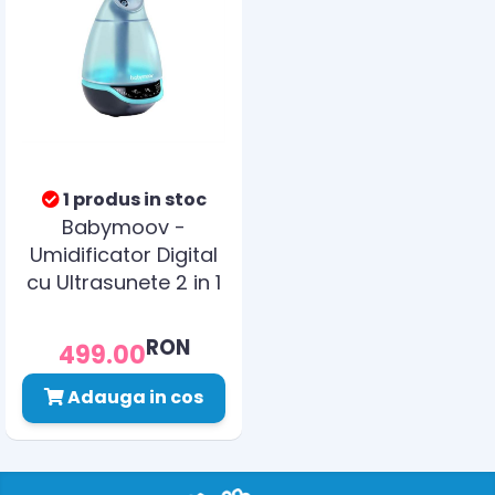
1 produs in stoc
Babymoov -
Umidificator Digital
cu Ultrasunete 2 in 1
Hygro Plus
RON
499.00
Adauga in cos