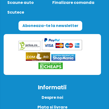
Scaune auto
Finalizare comanda
Scutece
Aboneaza-te la newsletter
Informatii
Despre noi
Plata si livrare