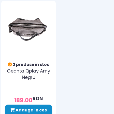
2 produse in stoc
Geanta Qplay Amy
Negru
RON
189.00
Adauga in cos