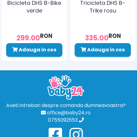
Bicicleta DHS B-Bike
Tricicleta DHS B-
verde
Trike rosu
RON
RON
299.00
335.00
Adauga in cos
Adauga in cos
Aveti intrebari despre comanda dumneavoastra?
office@baby24.ro
0755092553