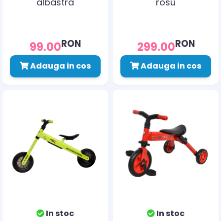
albastra
rosu
RON
RON
99.00
299.00
Adauga in cos
Adauga in cos
In stoc
In stoc