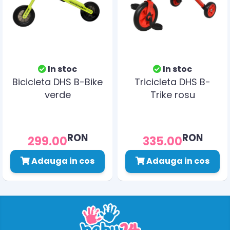
In stoc
In stoc
Bicicleta DHS B-Bike
Tricicleta DHS B-
verde
Trike rosu
RON
RON
299.00
335.00
Adauga in cos
Adauga in cos