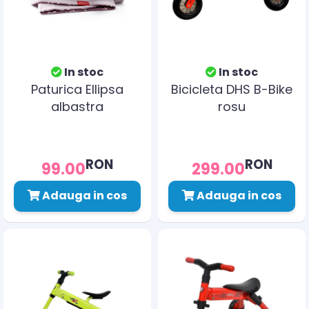
In stoc
In stoc
Paturica Ellipsa
Bicicleta DHS B-Bike
albastra
rosu
RON
RON
99.00
299.00
Adauga in cos
Adauga in cos