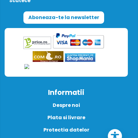
Scutece
Aboneaza-te la newsletter
Informatii
Despre noi
Plata si livrare
Protectia datelor