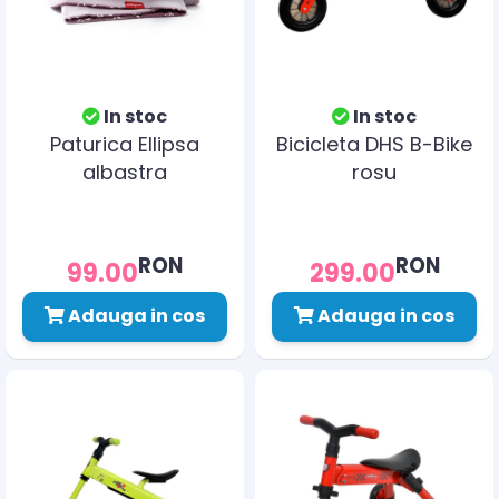
In stoc
In stoc
Paturica Ellipsa
Bicicleta DHS B-Bike
albastra
rosu
RON
RON
99.00
299.00
Adauga in cos
Adauga in cos