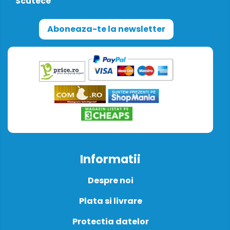
Scutece
Aboneaza-te la newsletter
Informatii
Despre noi
Plata si livrare
Protectia datelor