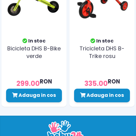
In stoc
In stoc
Bicicleta DHS B-Bike
Tricicleta DHS B-
verde
Trike rosu
RON
RON
299.00
335.00
Adauga in cos
Adauga in cos