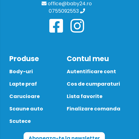
office@baby24.ro
0755092553
Produse
Contul meu
Body-uri
Autentificare cont
Lapte praf
Cos de cumparaturi
Carucioare
Lista favorite
Scaune auto
Finalizare comanda
Scutece
Aboneaza-te la newsletter