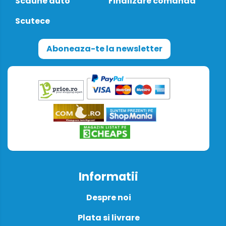
Scaune auto
Finalizare comanda
Scutece
Aboneaza-te la newsletter
Informatii
Despre noi
Plata si livrare