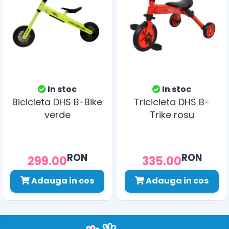
In stoc
In stoc
Bicicleta DHS B-Bike
Tricicleta DHS B-
verde
Trike rosu
RON
RON
299.00
335.00
Adauga in cos
Adauga in cos