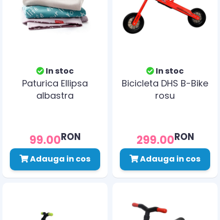
In stoc
In stoc
Paturica Ellipsa
Bicicleta DHS B-Bike
albastra
rosu
RON
RON
99.00
299.00
Adauga in cos
Adauga in cos