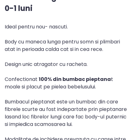
0-1 luni
Ideal pentru nou- nascuti.
Body cu maneca lunga pentru somn si plimbari
atat in perioada calda cat si in cea rece.
Design unic atragator cu racheta.
Confectionat
100% din bumbac pieptana
t
moale si placut pe pielea bebelusului.
Bumbacul pieptanat este un bumbac din care
fibrele scurte au fost indepartate prin pieptanare
lasand loc fibrelor lungi care fac body-ul puternic
si impiedica scamosarea lui.
Modalitate de inchidere prevazuta cu capse intre