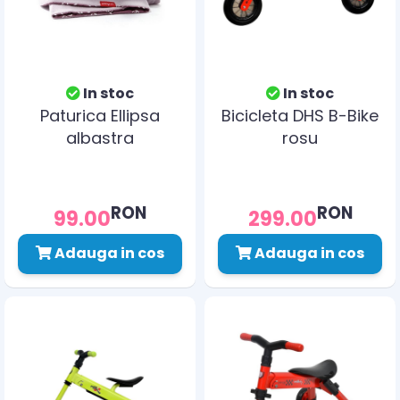
In stoc
In stoc
Paturica Ellipsa
Bicicleta DHS B-Bike
albastra
rosu
RON
RON
99.00
299.00
Adauga in cos
Adauga in cos