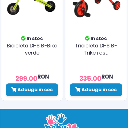
In stoc
In stoc
Bicicleta DHS B-Bike
Tricicleta DHS B-
verde
Trike rosu
RON
RON
299.00
335.00
Adauga in cos
Adauga in cos