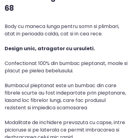
68
Body cu maneca lunga pentru somn si plimbari,
atat in perioada calda, cat si in cea rece.
Design unic, atragator cu ursuleti.
Confectionat 100% din bumbac pieptanat, moale si
placut pe pielea bebelusului.
Bumbacul pieptanat este un bumbac din care
fibrele scurte au fost indepartate prin pieptanare,
lasand loc fibrelor lungi, care fac produsul
rezistent si impiedica scamosarea
Modalitate de inchidere prevazuta cu capse, intre
picioruse si pe laterala ce permit imbracarea si
dezbracarea celui mic rapid.