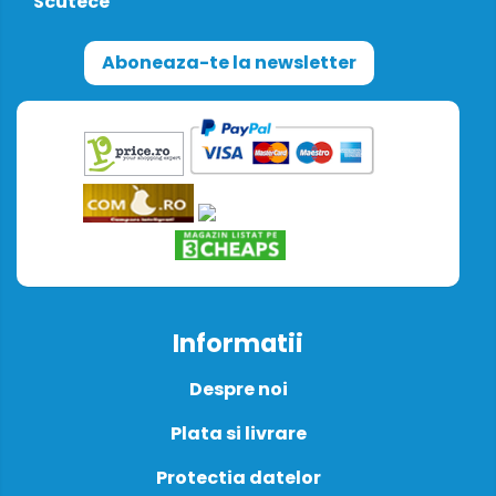
Scutece
Aboneaza-te la newsletter
Informatii
Despre noi
Plata si livrare
Protectia datelor