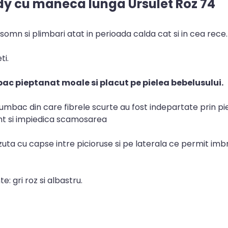
dy cu maneca lunga Ursulet Roz 74
mn si plimbari atat in perioada calda cat si in cea rece.
ti.
c pieptanat moale si placut pe pielea bebelusului.
bac din care fibrele scurte au fost indepartate prin pie
ent si impiedica scamosarea
uta cu capse intre picioruse si pe laterala ce permit im
e: gri roz si albastru.