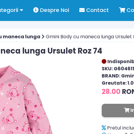
tegorii
Despre Noi
Contact
Co
u maneca lunga
Gmini Body cu maneca lunga Ursulet 
neca lunga Ursulet Roz 74
Indisponib
SKU: G60461
BRAND: Gmin
Greutate: 1.
28.00
RO
I
Pretul incl