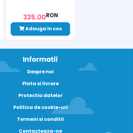
RON
335.00
Adauga in cos
Informatii
Despre noi
Plata si livrare
Protectia datelor
Politica de cookie-uri
Termeni si conditii
Contacteaza-ne