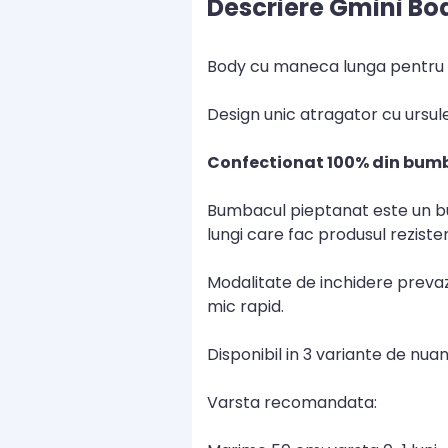
Descriere Gmini Bo
Body cu maneca lunga pentru so
Design unic atragator cu ursule
Confectionat 100% din bumba
Bumbacul pieptanat este un bum
lungi care fac produsul rezist
Modalitate de inchidere prevaz
mic rapid.
Disponibil in 3 variante de nuant
Varsta recomandata: