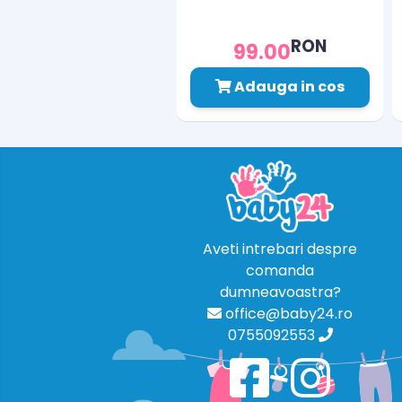
RON
99.00
Adauga in cos
Aveti intrebari despre
comanda
dumneavoastra?
office@baby24.ro
0755092553