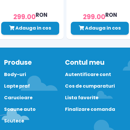
RON
RON
299.00
299.00
Adauga in cos
Adauga in cos
Produse
Contul meu
Body-uri
Autentificare cont
Lapte praf
Cos de cumparaturi
Carucioare
Lista favorite
Scaune auto
Finalizare comanda
Scutece