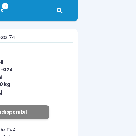
0
s
Roz 74
il
1-074
i
00 kg
N
ndisponibil
ude TVA