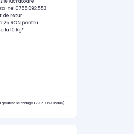
zile lucratoare
a-ne: 0755.092.553
t de retur
re 25 RON pentru
a la 10 kg*
 greutate se adauga 1.20 lei (TVA inclus)