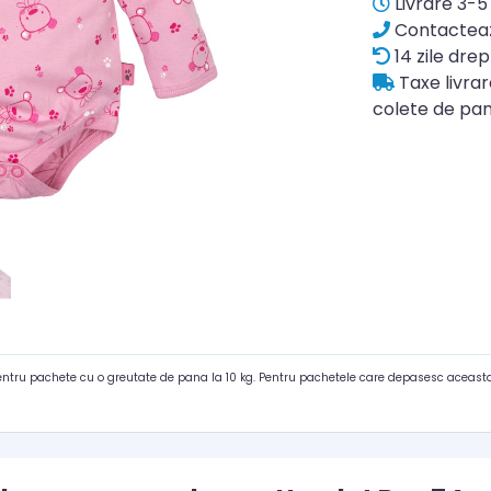
Livrare 3-5 
Contacteaz
14 zile drep
Taxe livra
colete de pan
pentru pachete cu o greutate de pana la 10 kg. Pentru pachetele care depasesc aceasta