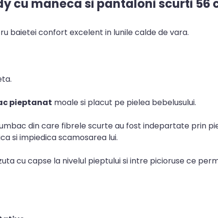
y cu maneca si pantaloni scurti 56 c
ru baietei confort excelent in lunile calde de vara.
ta.
ac pieptanat
moale si placut pe pielea bebelusului.
bac din care fibrele scurte au fost indepartate prin pie
ica si impiedica scamosarea lui.
uta cu capse la nivelul pieptului si intre picioruse ce pe