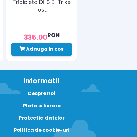
Tricicleta DHS B-Trike
rosu
RON
335.00
Adauga in cos
Informatii
Despre noi
Plata si livrare
Protectia datelor
Politica de cookie-uri