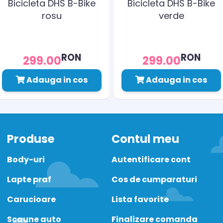
Bicicleta DHS B-Bike
Bicicleta DHS B-Bike
rosu
verde
RON
RON
299.00
299.00
Adauga in cos
Adauga in cos
Produse
Contul meu
Body-uri
Autentificare cont
Lapte praf
Cos de cumparaturi
Carucioare
Lista favorite
Scaune auto
Finalizare comanda