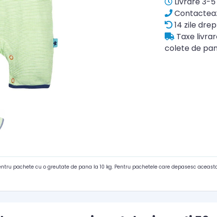
Livrare 3-5 
Contacteaz
14 zile drep
Taxe livra
colete de pan
pentru pachete cu o greutate de pana la 10 kg. Pentru pachetele care depasesc aceasta