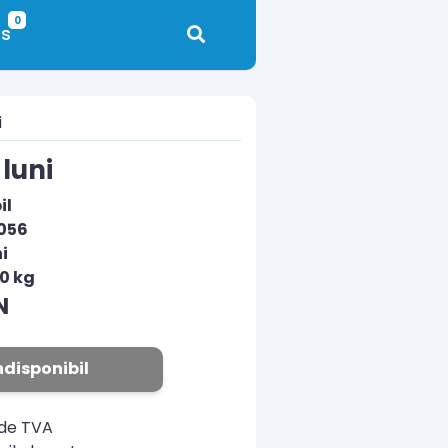
0
s
i
luni
il
056
i
00 kg
N
ndisponibil
ude TVA