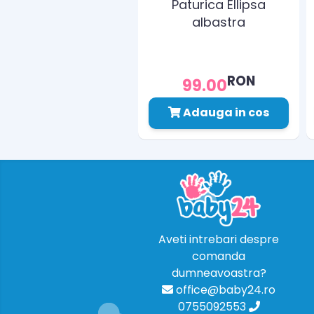
Paturica Ellipsa
albastra
RON
99.00
Adauga in cos
Aveti intrebari despre
comanda
dumneavoastra?
office@baby24.ro
0755092553