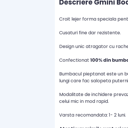
Descriere Gmini Bod
Croit lejer forma speciala pent
Cusaturi fine dar rezistente.
Design unic atragator cu rache
Confectionat
100% din bumb
Bumbacul pieptanat este un bum
lungi care fac salopeta putern
Modalitate de inchidere prevaz
celui mic in mod rapid.
Varsta recomandata: 1- 2 luni.