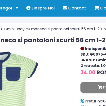
tegorii
Despre Noi
Contact
Co
Gmini Body cu maneca si pantaloni scurti 56 cm 1-2 lun
eca si pantaloni scurti 56 cm 1-2 
Indisponib
SKU: G6075-
BRAND: Gmin
Greutate: 1.
34.00
RO
I
Pretul incl