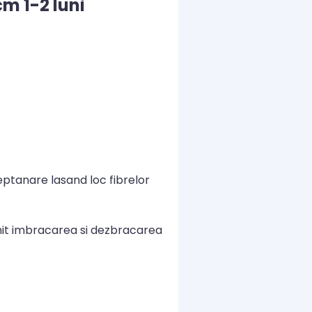
m 1-2 luni
ptanare lasand loc fibrelor
rmit imbracarea si dezbracarea