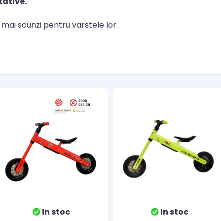
tative.
au mai scunzi pentru varstele lor.
In stoc
In stoc