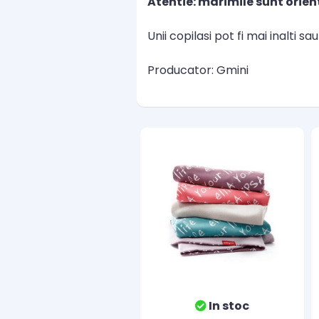
Atentie: marimile sunt orien
Unii copilasi pot fi mai inalti s
Producator: Gmini
In stoc