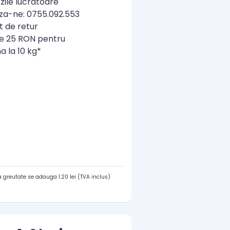
zile lucratoare
a-ne: 0755.092.553
t de retur
re 25 RON pentru
a la 10 kg*
 greutate se adauga 1.20 lei (TVA inclus)