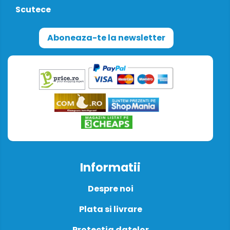
Scutece
Aboneaza-te la newsletter
Informatii
Despre noi
Plata si livrare
Protectia datelor