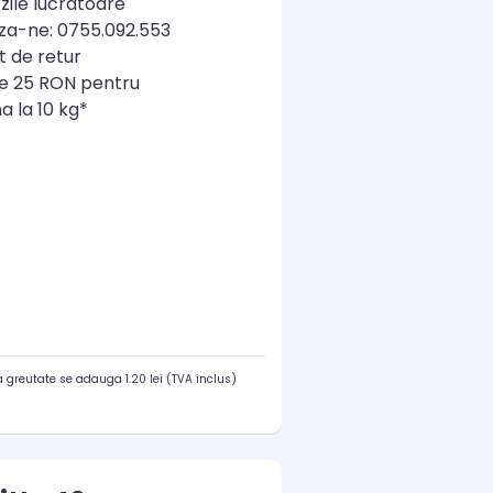
zile lucratoare
a-ne: 0755.092.553
t de retur
re 25 RON pentru
a la 10 kg*
 greutate se adauga 1.20 lei (TVA inclus)