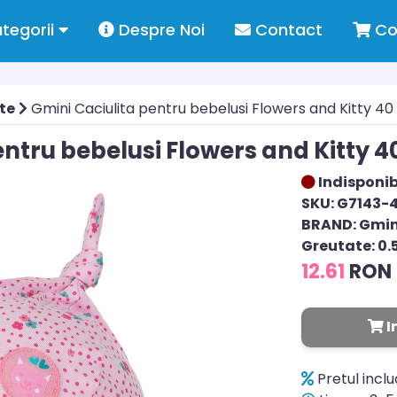
tegorii
Despre Noi
Contact
Co
te
Gmini Caciulita pentru bebelusi Flowers and Kitty 40
entru bebelusi Flowers and Kitty 4
Indisponib
SKU: G7143-
BRAND: Gmin
Greutate: 0.
12.61
RON
I
Pretul incl