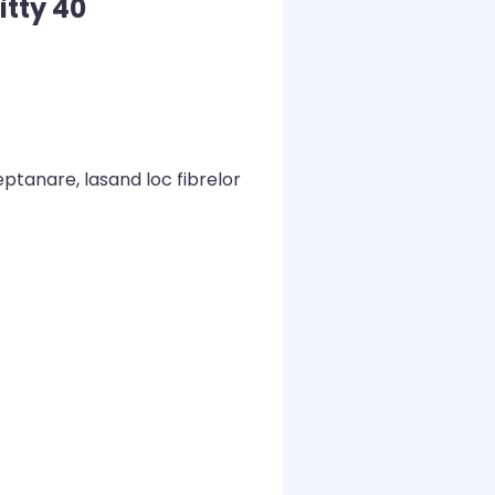
itty 40
ptanare, lasand loc fibrelor