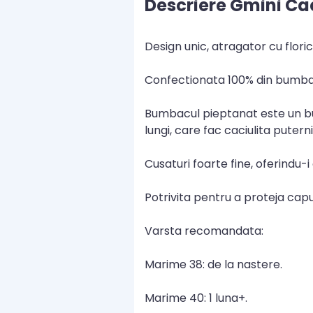
Descriere Gmini Cac
Design unic, atragator cu florice
Confectionata 100% din bumbac
Bumbacul pieptanat este un bum
lungi, care fac caciulita puter
Cusaturi foarte fine, oferindu-i
Potrivita pentru a proteja cap
Varsta recomandata:
Marime 38: de la nastere.
Marime 40: 1 luna+.