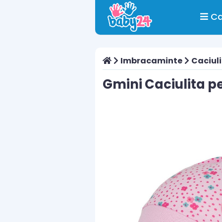
Ca
Imbracaminte
Caciuli
Gmini Caciulita p