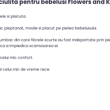
iulita pentru bebelusi Flowers and K
le si pisicuta.
 pieptanat, moale si placut pe pielea bebelusului.
bac din care fibrele scurte au fost indepartate prin pie
nica si impiedica scamosarea ei.
 celui mic confort.
ul celui mic de vreme rece.