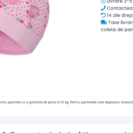
Livrare 3-5 
Contacteaz
14 zile drep
Taxe livra
colete de pan
pentru pachete cu o greutate de pana la 10 kg. Pentru pachetele care depasesc aceasta