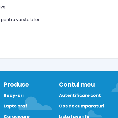
ive.
i pentru varstele lor.
Produse
Contul meu
Body-uri
Autentificare cont
Lapte praf
Cos de cumparaturi
Carucioare
Lista favorite