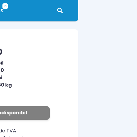
0
s
0
il
40
i
50 kg
ndisponibil
ude TVA