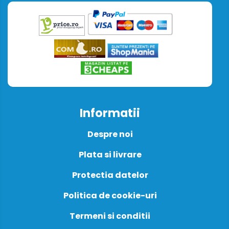
Informatii
Despre noi
Plata si livrare
Protectia datelor
Politica de cookie-uri
Termeni si conditii