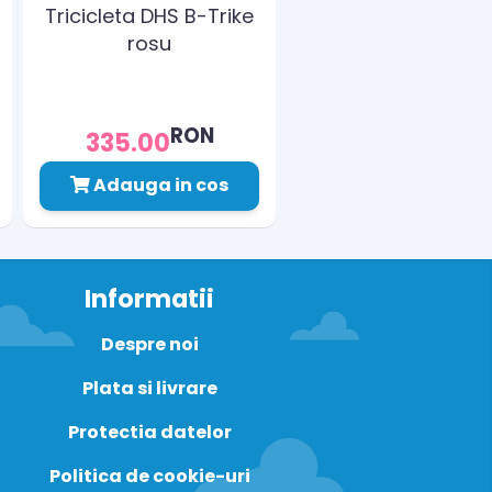
Tricicleta DHS B-Trike
rosu
RON
335.00
Adauga in cos
Informatii
Despre noi
Plata si livrare
Protectia datelor
Politica de cookie-uri