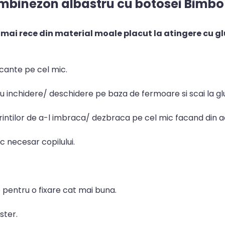
mbinezon albastru cu botosei Bimbo
ai rece din material moale placut la atingere cu glu
ncante pe cel mic.
 inchidere/ deschidere pe baza de fermoare si scai la gl
ntilor de a-l imbraca/ dezbraca pe cel mic facand din ac
c necesar copilului.
e pentru o fixare cat mai buna.
ster.