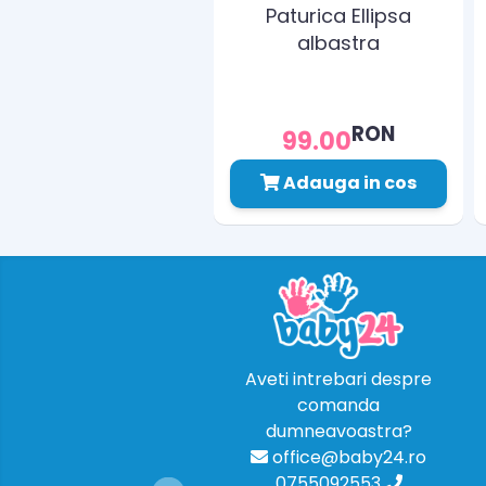
Paturica Ellipsa
albastra
RON
99.00
Adauga in cos
Aveti intrebari despre
comanda
dumneavoastra?
office@baby24.ro
0755092553