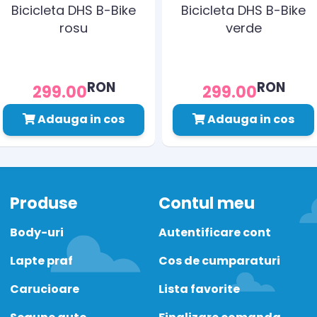
Bicicleta DHS B-Bike
Bicicleta DHS B-Bike
rosu
verde
RON
RON
299.00
299.00
Adauga in cos
Adauga in cos
Produse
Contul meu
Body-uri
Autentificare cont
Lapte praf
Cos de cumparaturi
Carucioare
Lista favorite