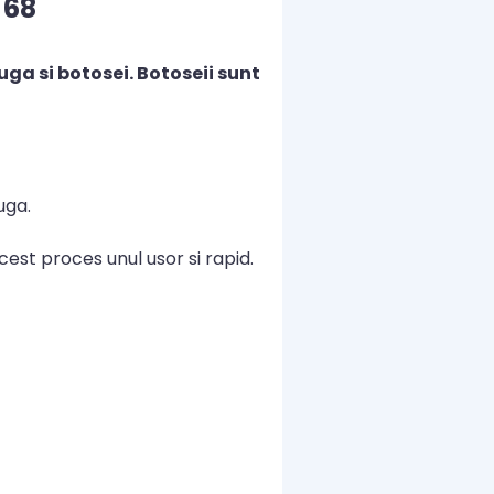
 68
ga si botosei. Botoseii sunt
uga.
est proces unul usor si rapid.