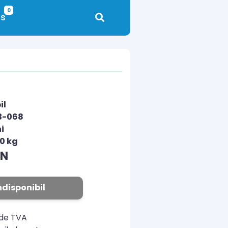
0
s
il
3-068
i
00 kg
ON
ndisponibil
ude TVA