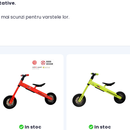
tative.
au mai scunzi pentru varstele lor.
In stoc
In stoc