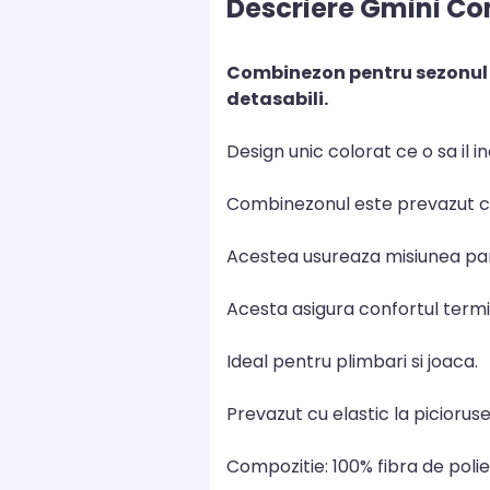
Descriere Gmini Co
Combinezon pentru sezonul m
detasabili.
Design unic colorat ce o sa il i
Combinezonul este prevazut cu
Acestea usureaza misiunea pari
Acesta asigura confortul termi
Ideal pentru plimbari si joaca.
Prevazut cu elastic la piciorus
Compozitie: 100% fibra de polie