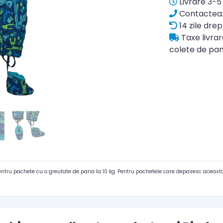
Livrare 3-5 
Contacteaz
14 zile drep
Taxe livra
colete de pan
pentru pachete cu o greutate de pana la 10 kg. Pentru pachetele care depasesc aceasta