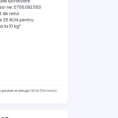
zile lucratoare
a-ne: 0755.092.553
t de retur
re 25 RON pentru
a la 10 kg*
 greutate se adauga 1.20 lei (TVA inclus)