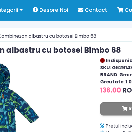
tegorii
Despre Noi
Contact
Co
Combinezon albastru cu botosei Bimbo 68
 albastru cu botosei Bimbo 68
Indisponib
SKU: G62914
BRAND: Gmin
Greutate: 1.
136.00
R
I
Pretul incl