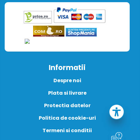
Informatii
Despre noi
Plata si livrare
Protectia datelor
Politica de cookie-uri
Termeni si conditii