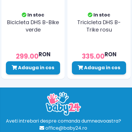
In stoc
In stoc
Bicicleta DHS B-Bike
Tricicleta DHS B-
verde
Trike rosu
RON
RON
299.00
335.00
Adauga in cos
Adauga in cos
Aveti intrebari despre comanda dumneavoastra?
office@baby24.ro