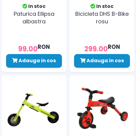
In stoc
In stoc
Paturica Ellipsa
Bicicleta DHS B-Bike
albastra
rosu
RON
RON
99.00
299.00
Adauga in cos
Adauga in cos