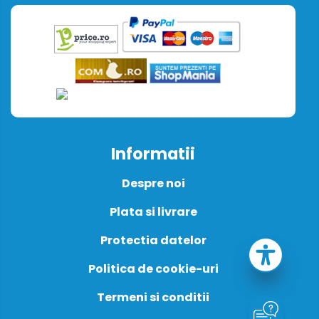
Informatii
Despre noi
Plata si livrare
Protectia datelor
Politica de cookie-uri
Termeni si conditii