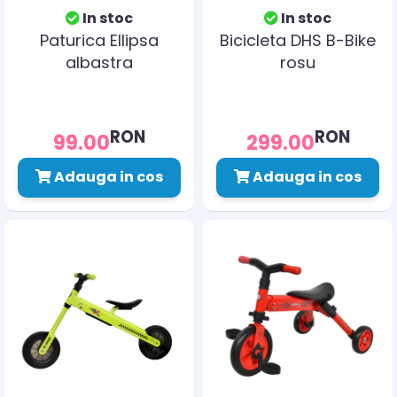
In stoc
In stoc
Paturica Ellipsa
Bicicleta DHS B-Bike
albastra
rosu
RON
RON
99.00
299.00
Adauga in cos
Adauga in cos