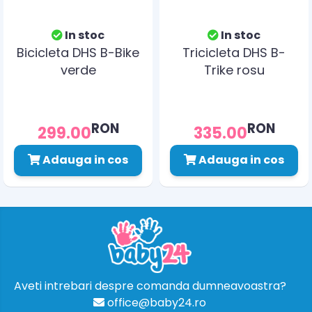
In stoc
In stoc
Bicicleta DHS B-Bike
Tricicleta DHS B-
verde
Trike rosu
RON
RON
299.00
335.00
Adauga in cos
Adauga in cos
Aveti intrebari despre comanda dumneavoastra?
office@baby24.ro