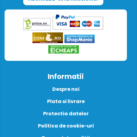
Informatii
Despre noi
Plata si livrare
Protectia datelor
Politica de cookie-uri