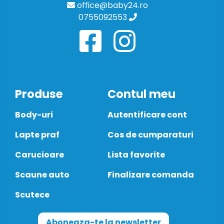
office@baby24.ro
0755092553
Produse
Contul meu
Body-uri
Autentificare cont
Lapte praf
Cos de cumparaturi
Carucioare
Lista favorite
Scaune auto
Finalizare comanda
Scutece
Aboneaza-te la newsletter