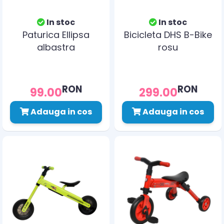
In stoc
In stoc
Paturica Ellipsa
Bicicleta DHS B-Bike
albastra
rosu
RON
RON
99.00
299.00
Adauga in cos
Adauga in cos