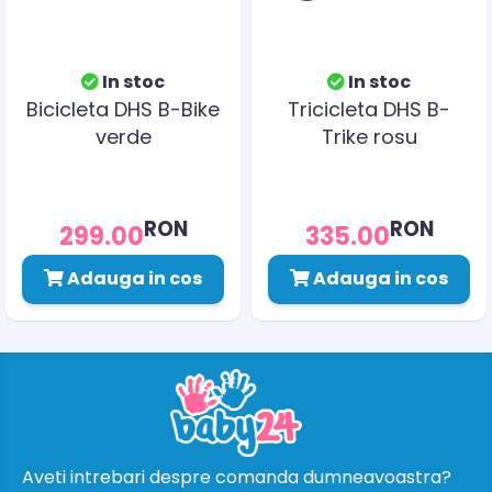
In stoc
In stoc
Bicicleta DHS B-Bike
Tricicleta DHS B-
verde
Trike rosu
RON
RON
299.00
335.00
Adauga in cos
Adauga in cos
Aveti intrebari despre comanda dumneavoastra?