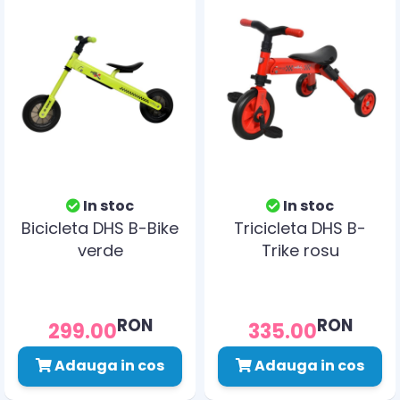
In stoc
In stoc
Bicicleta DHS B-Bike
Tricicleta DHS B-
verde
Trike rosu
RON
RON
299.00
335.00
Adauga in cos
Adauga in cos