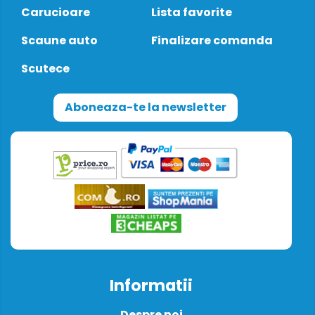
Carucioare
Lista favorite
Scaune auto
Finalizare comanda
Scutece
Aboneaza-te la newsletter
Informatii
Despre noi