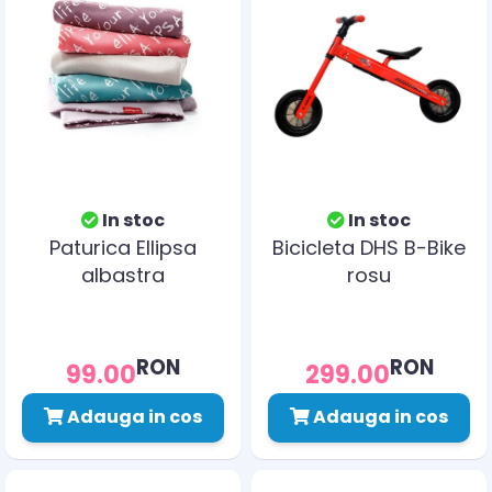
In stoc
In stoc
Paturica Ellipsa
Bicicleta DHS B-Bike
albastra
rosu
RON
RON
99.00
299.00
Adauga in cos
Adauga in cos