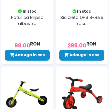
In stoc
In stoc
Paturica Ellipsa
Bicicleta DHS B-Bike
albastra
rosu
RON
RON
99.00
299.00
Adauga in cos
Adauga in cos