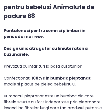
pentru bebelusi Animalute de
padure 68
Pantalonasi pentru somn si plimbari in
perioada mai rece.
Design unic atragator cu liniute raton si
buzunarele.
Prevazuti cu intarituri la baza cusaturilor.
Confectionati
100% din bumbac pieptanat
moale si placut pe pielea bebelusului.
Bumbacul pieptanat este un bumbac din care
fibrele scurte au fost indepartate prin pieptanare
lasand loc fibrelor lungi care fac produsul puternic