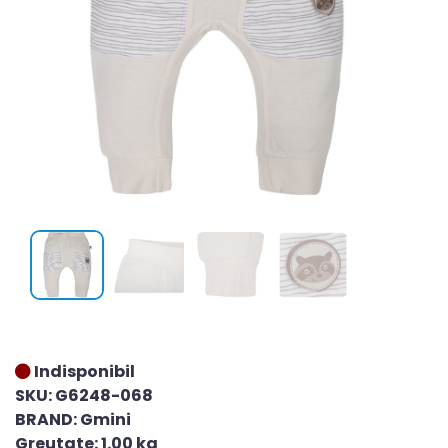
Indisponibil
SKU: G6248-068
BRAND: Gmini
Greutate: 1.00 kg