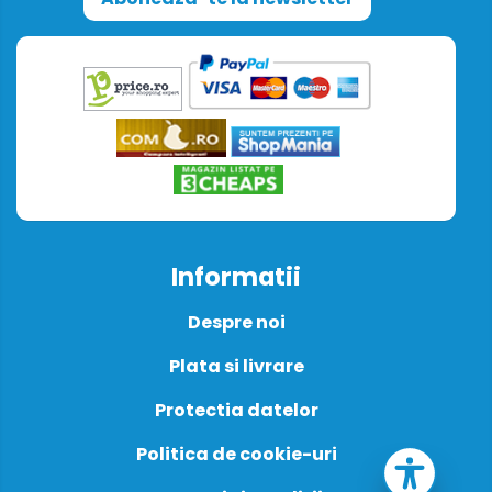
Informatii
Despre noi
Plata si livrare
Protectia datelor
Politica de cookie-uri