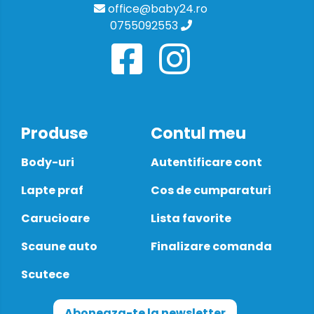
office@baby24.ro
0755092553
Produse
Contul meu
Body-uri
Autentificare cont
Lapte praf
Cos de cumparaturi
Carucioare
Lista favorite
Scaune auto
Finalizare comanda
Scutece
Aboneaza-te la newsletter