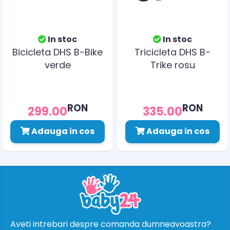
In stoc
In stoc
Bicicleta DHS B-Bike
Tricicleta DHS B-
verde
Trike rosu
RON
RON
299.00
335.00
Adauga in cos
Adauga in cos
Aveti intrebari despre comanda dumneavoastra?