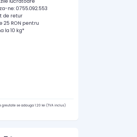
zile lucratoare
a-ne: 0755.092.553
t de retur
re 25 RON pentru
a la 10 kg*
 greutate se adauga 1.20 lei (TVA inclus)