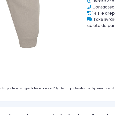
Livrare 3-5 
Contacteaz
14 zile drep
Taxe livra
colete de pan
pentru pachete cu o greutate de pana la 10 kg. Pentru pachetele care depasesc aceasta