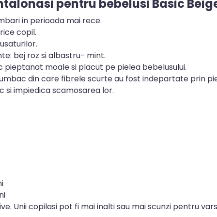
talonasi pentru bebelusi Basic Beig
mbari in perioada mai rece.
ice copil.
usaturilor.
te: bej roz si albastru- mint.
pieptanat moale si placut pe pielea bebelusului.
bac din care fibrele scurte au fost indepartate prin pie
ic si impiedica scamosarea lor.
i
ni
e. Unii copilasi pot fi mai inalti sau mai scunzi pentru vars