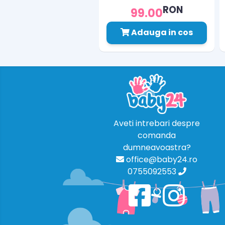
RON
99.00
Adauga in cos
Aveti intrebari despre
comanda
dumneavoastra?
office@baby24.ro
0755092553