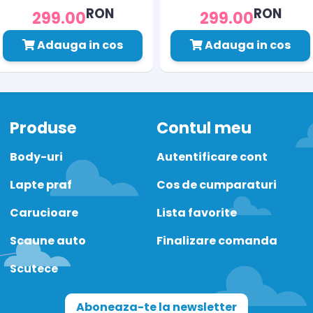
RON
RON
299.00
299.00
Adauga in cos
Adauga in cos
Produse
Contul meu
Body-uri
Autentificare cont
Lapte praf
Cos de cumparaturi
Carucioare
Lista favorite
Scaune auto
Finalizare comanda
Scutece
Aboneaza-te la newsletter