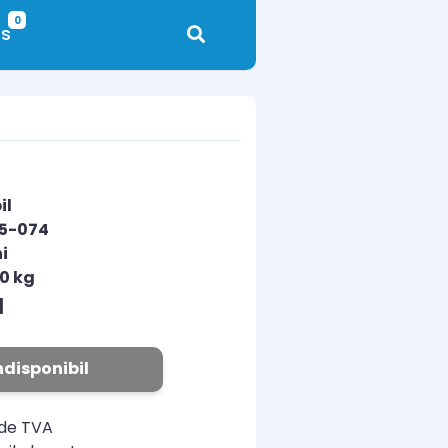
0
s
il
05-074
i
00 kg
N
ndisponibil
ude TVA