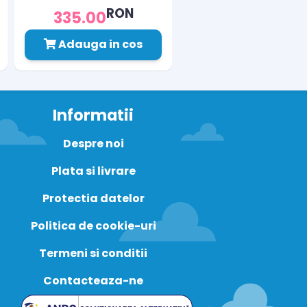
RON
335.00
Adauga in cos
Informatii
Despre noi
Plata si livrare
Protectia datelor
Politica de cookie-uri
Termeni si conditii
Contacteaza-ne