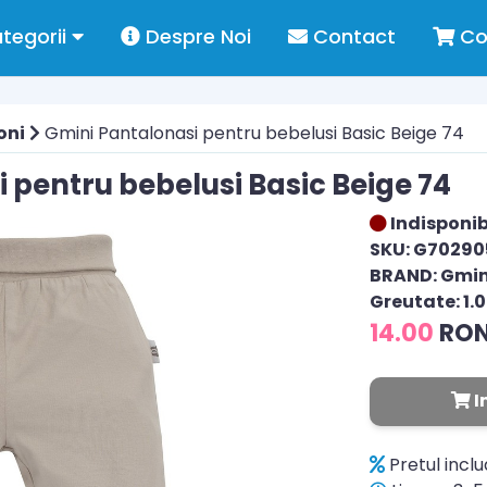
tegorii
Despre Noi
Contact
Co
oni
Gmini Pantalonasi pentru bebelusi Basic Beige 74
 pentru bebelusi Basic Beige 74
Indisponib
SKU: G7029
BRAND: Gmin
Greutate: 1.
14.00
RO
I
Pretul incl