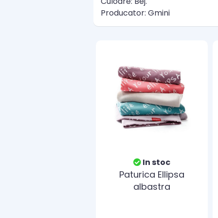
Culoare: Bej.
Producator: Gmini
In stoc
Paturica Ellipsa
albastra