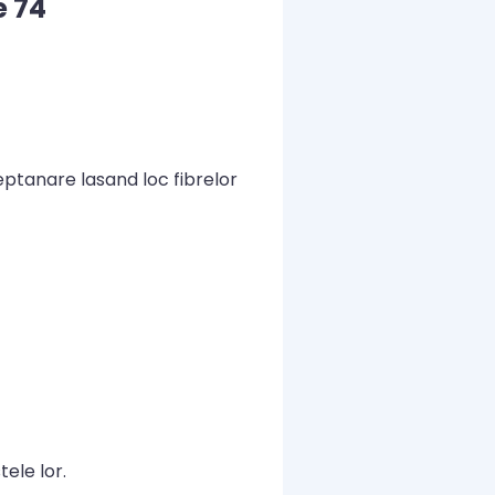
e 74
ptanare lasand loc fibrelor
tele lor.