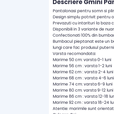
Descriere Gmini Pan
Pantalonasi pentru somn si pli
Design simplu potrivit pentru or
Prevazuti cu intarituri la baza c
Disponibili in 3 variante de nuan
Confectionati 100% din bumbac 
Bumbacul pieptanat este un bum
lungi care fac produsul putern
Varsta recomandata:
Marime 50 cm: varsta 0-1 luni
Marime 56 cm : varsta 1-2 luni
Marime 62 cm : varsta 2-4 luni
Marime 68 cm : varsta 4-6 luni
Marime 74 cm: varsta 6-9 luni
Marime 80 cm: varsta 9-12 luni
Marime 86 cm : varsta 12-18 lun
Marime 92 cm : varsta 18-24 lu
Atentie: marimile sunt orientativ