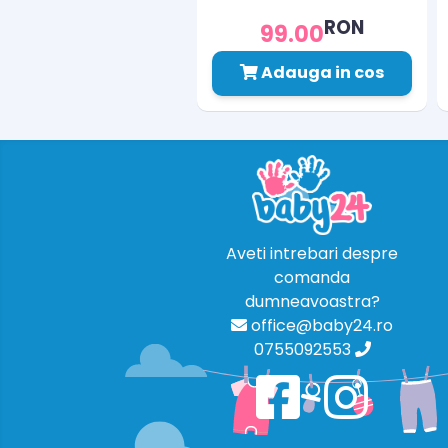
RON
99.00
Adauga in cos
Aveti intrebari despre
comanda
dumneavoastra?
office@baby24.ro
0755092553