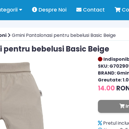
tegorii
Despre Noi
Contact
Co
oni
Gmini Pantalonasi pentru bebelusi Basic Beige
 pentru bebelusi Basic Beige
Indisponib
SKU: G70290
BRAND: Gmin
Greutate: 1.
14.00
RO
I
Pretul incl