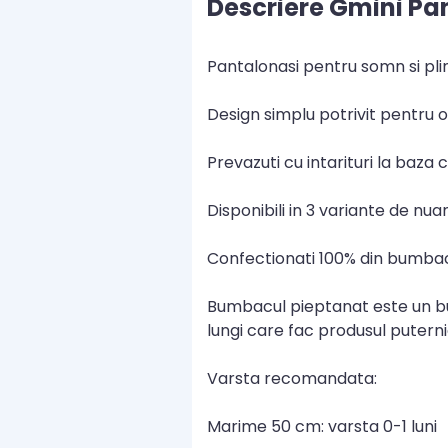
Descriere Gmini Pan
Pantalonasi pentru somn si pli
Design simplu potrivit pentru or
Prevazuti cu intarituri la baza c
Disponibili in 3 variante de nuan
Confectionati 100% din bumbac 
Bumbacul pieptanat este un bum
lungi care fac produsul putern
Varsta recomandata:
Marime 50 cm: varsta 0-1 luni