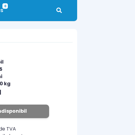
0
s
il
5
i
00 kg
N
ndisponibil
ude TVA