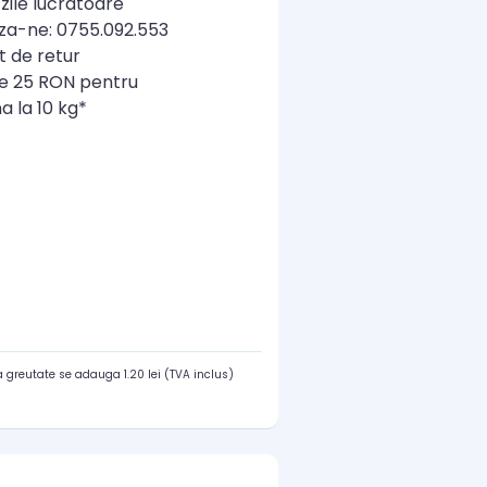
zile lucratoare
a-ne: 0755.092.553
t de retur
re 25 RON pentru
a la 10 kg*
 greutate se adauga 1.20 lei (TVA inclus)