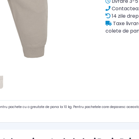
Livrare 3-5 
Contacteaz
14 zile drep
Taxe livra
colete de pan
pentru pachete cu o greutate de pana la 10 kg. Pentru pachetele care depasesc aceasta