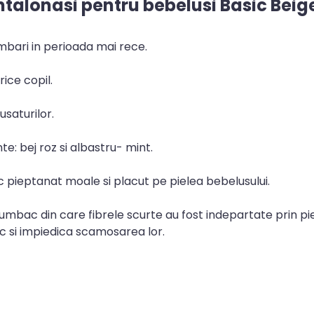
talonasi pentru bebelusi Basic Beig
mbari in perioada mai rece.
ice copil.
usaturilor.
te: bej roz si albastru- mint.
pieptanat moale si placut pe pielea bebelusului.
bac din care fibrele scurte au fost indepartate prin pie
ic si impiedica scamosarea lor.