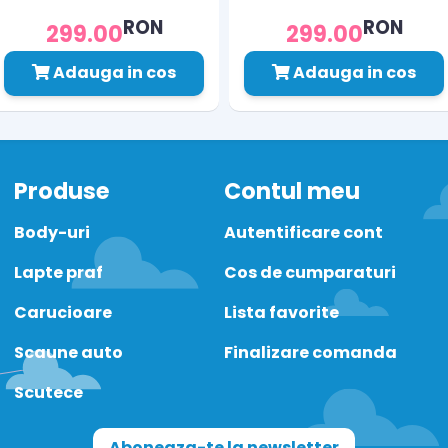
RON
RON
299.00
299.00
Adauga in cos
Adauga in cos
Produse
Contul meu
Body-uri
Autentificare cont
Lapte praf
Cos de cumparaturi
Carucioare
Lista favorite
Scaune auto
Finalizare comanda
Scutece
Aboneaza-te la newsletter