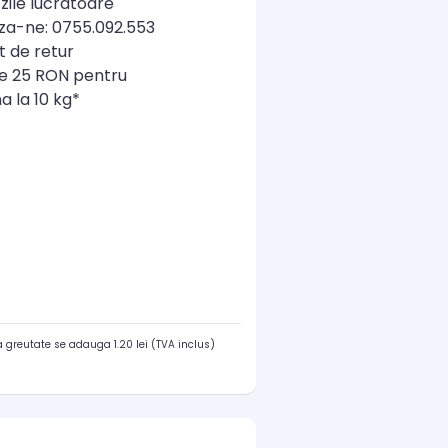
zile lucratoare
a-ne: 0755.092.553
t de retur
re 25 RON pentru
a la 10 kg*
 greutate se adauga 1.20 lei (TVA inclus)