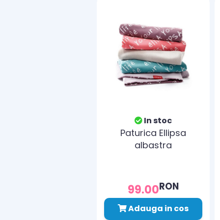
In stoc
Paturica Ellipsa
albastra
RON
99.00
Adauga in cos