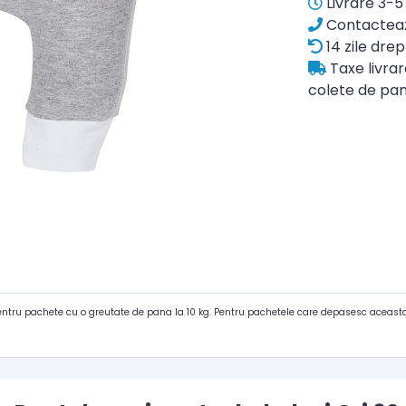
Livrare 3-5 
Contacteaz
14 zile drep
Taxe livra
colete de pan
pentru pachete cu o greutate de pana la 10 kg. Pentru pachetele care depasesc aceasta