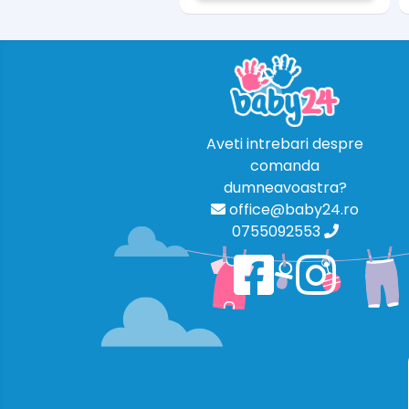
Aveti intrebari despre
comanda
dumneavoastra?
office@baby24.ro
0755092553