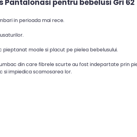
s Pantalonasi pentru bebelusi Gri 62
mbari in perioada mai rece.
usaturilor.
pieptanat moale si placut pe pielea bebelusului.
bac din care fibrele scurte au fost indepartate prin pie
ic si impiedica scamosarea lor.