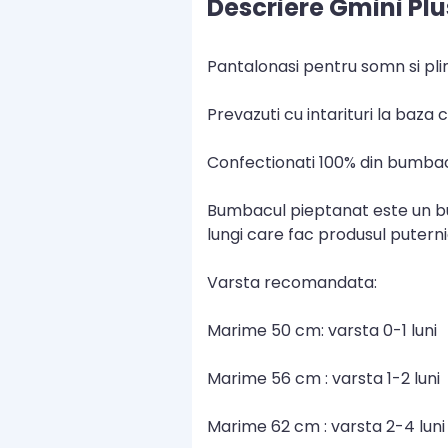
Descriere Gmini Plu
Pantalonasi pentru somn si pli
Prevazuti cu intarituri la baza c
Confectionati 100% din bumbac 
Bumbacul pieptanat este un bum
lungi care fac produsul putern
Varsta recomandata:
Marime 50 cm: varsta 0-1 luni
Marime 56 cm : varsta 1-2 luni
Marime 62 cm : varsta 2-4 luni