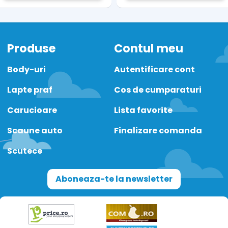
Produse
Contul meu
Body-uri
Autentificare cont
Lapte praf
Cos de cumparaturi
Carucioare
Lista favorite
Scaune auto
Finalizare comanda
Scutece
Aboneaza-te la newsletter