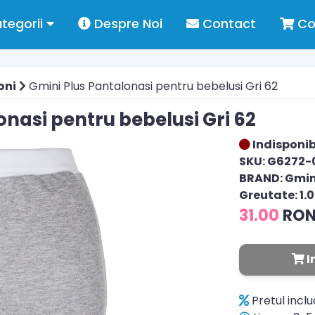
tegorii
Despre Noi
Contact
Co
oni
Gmini Plus Pantalonasi pentru bebelusi Gri 62
onasi pentru bebelusi Gri 62
Indisponib
SKU: G6272-
BRAND: Gmin
Greutate: 1.
31.00
RO
I
Pretul incl