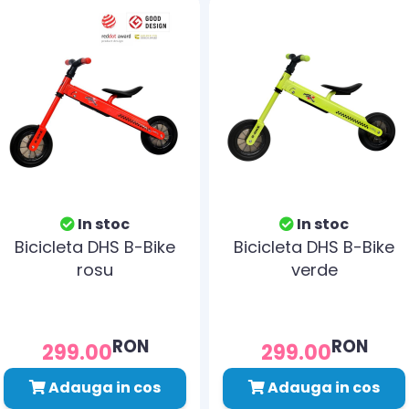
In stoc
In stoc
Bicicleta DHS B-Bike
Bicicleta DHS B-Bike
rosu
verde
RON
RON
299.00
299.00
Adauga in cos
Adauga in cos