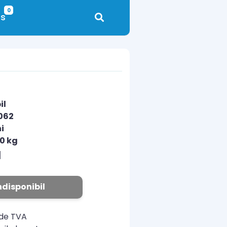
0
s
il
062
i
00 kg
N
ndisponibil
ude TVA