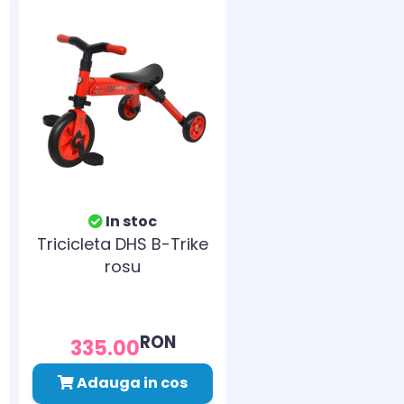
In stoc
Tricicleta DHS B-Trike
rosu
RON
335.00
Adauga in cos