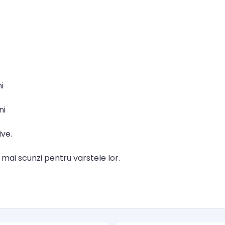
i
ni
ive.
au mai scunzi pentru varstele lor.