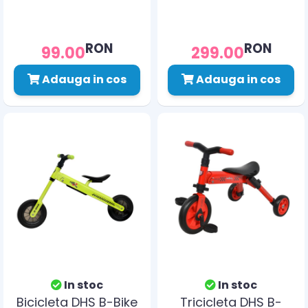
RON
RON
99.00
299.00
Adauga in cos
Adauga in cos
In stoc
In stoc
Bicicleta DHS B-Bike
Tricicleta DHS B-