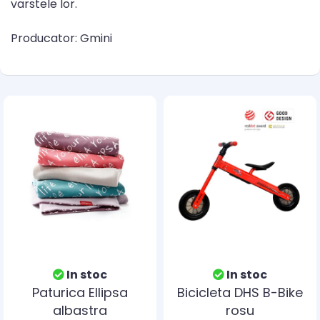
varstele lor.
Producator: Gmini
In stoc
In stoc
Paturica Ellipsa
Bicicleta DHS B-Bike
albastra
rosu