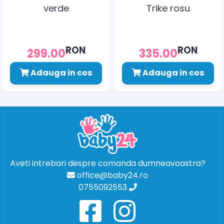
verde
Trike rosu
RON
RON
299.00
335.00
Adauga in cos
Adauga in cos
Aveti intrebari despre comanda dumneavoastra?
office@baby24.ro
0755092553