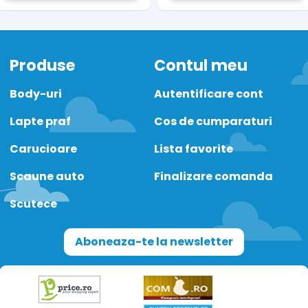
Produse
Contul meu
Body-uri
Autentificare cont
Lapte praf
Cos de cumparaturi
Carucioare
Lista favorite
Scaune auto
Finalizare comanda
Scutece
Aboneaza-te la newsletter