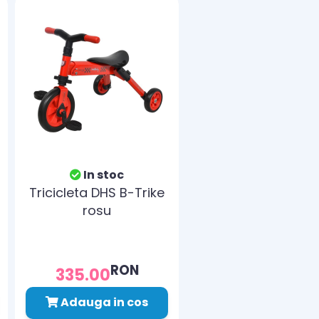
In stoc
Tricicleta DHS B-Trike
rosu
RON
335.00
Adauga in cos