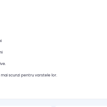
i
ni
ive.
au mai scunzi pentru varstele lor.