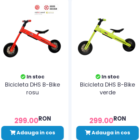
In stoc
In stoc
Bicicleta DHS B-Bike
Bicicleta DHS B-Bike
rosu
verde
RON
RON
299.00
299.00
Adauga in cos
Adauga in cos