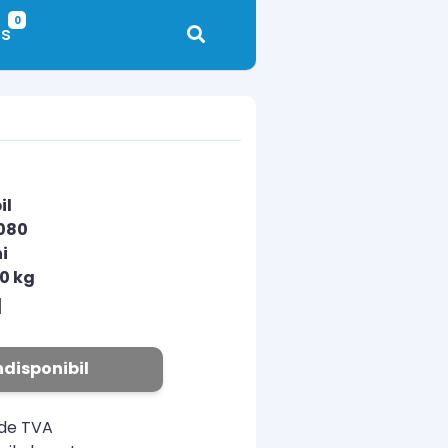
0
s
il
080
i
00 kg
N
ndisponibil
ude TVA