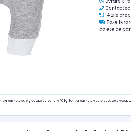
Livrare 3-5 
Contacteaz
14 zile drep
Taxe livra
colete de pan
pentru pachete cu o greutate de pana la 10 kg. Pentru pachetele care depasesc aceasta