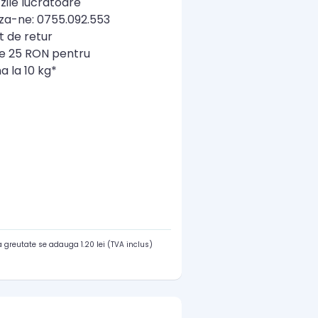
zile lucratoare
a-ne: 0755.092.553
t de retur
re 25 RON pentru
a la 10 kg*
 greutate se adauga 1.20 lei (TVA inclus)