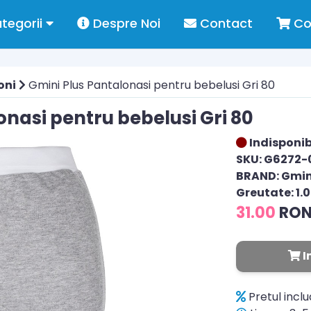
tegorii
Despre Noi
Contact
Co
oni
Gmini Plus Pantalonasi pentru bebelusi Gri 80
onasi pentru bebelusi Gri 80
Indisponib
SKU: G6272-
BRAND: Gmin
Greutate: 1.
31.00
RO
I
Pretul incl