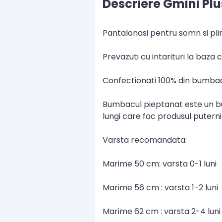
Descriere Gmini Plu
Pantalonasi pentru somn si pli
Prevazuti cu intarituri la baza c
Confectionati 100% din bumbac 
Bumbacul pieptanat este un bum
lungi care fac produsul putern
Varsta recomandata:
Marime 50 cm: varsta 0-1 luni
Marime 56 cm : varsta 1-2 luni
Marime 62 cm : varsta 2-4 luni