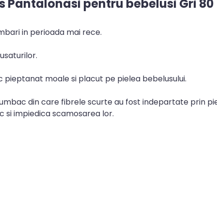
s Pantalonasi pentru bebelusi Gri 80
mbari in perioada mai rece.
usaturilor.
pieptanat moale si placut pe pielea bebelusului.
bac din care fibrele scurte au fost indepartate prin pie
ic si impiedica scamosarea lor.