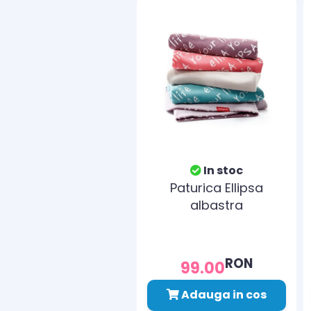
In stoc
Paturica Ellipsa
albastra
RON
99.00
Adauga in cos