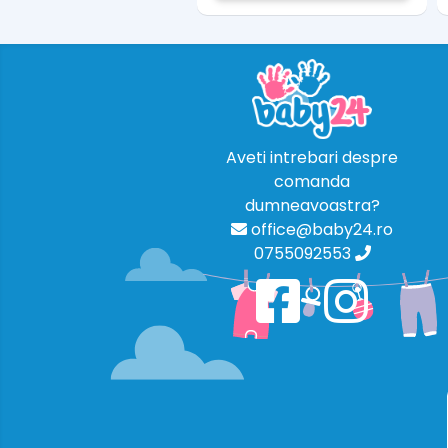
Aveti intrebari despre
comanda
dumneavoastra?
office@baby24.ro
0755092553