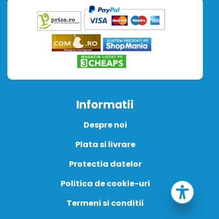
Informatii
Despre noi
Plata si livrare
Protectia datelor
Politica de cookie-uri
Termeni si conditii