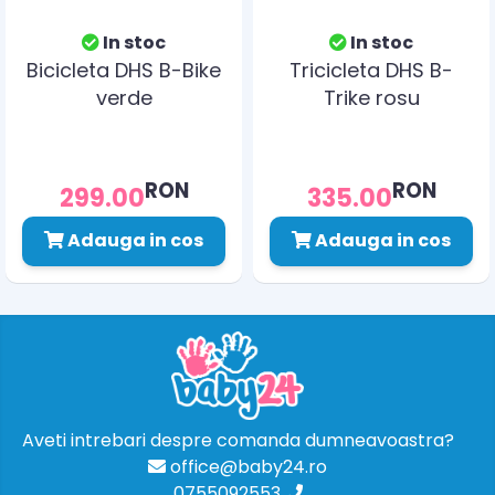
In stoc
In stoc
Bicicleta DHS B-Bike
Tricicleta DHS B-
verde
Trike rosu
RON
RON
299.00
335.00
Adauga in cos
Adauga in cos
Aveti intrebari despre comanda dumneavoastra?
office@baby24.ro
0755092553