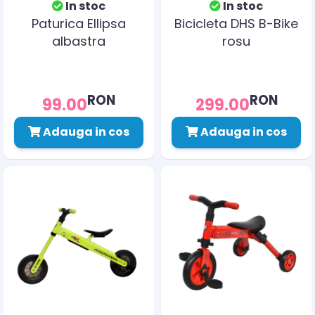
In stoc
In stoc
Paturica Ellipsa
Bicicleta DHS B-Bike
albastra
rosu
RON
RON
99.00
299.00
Adauga in cos
Adauga in cos