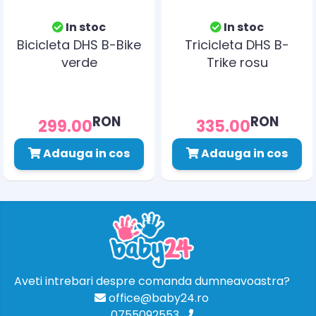
In stoc
In stoc
Bicicleta DHS B-Bike
Tricicleta DHS B-
verde
Trike rosu
RON
RON
299.00
335.00
Adauga in cos
Adauga in cos
Aveti intrebari despre comanda dumneavoastra?
office@baby24.ro
0755092553