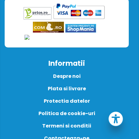
Informatii
Despre noi
Plata si livrare
Protectia datelor
Politica de cookie-uri
Termeni si conditii
Contacteaza-ne