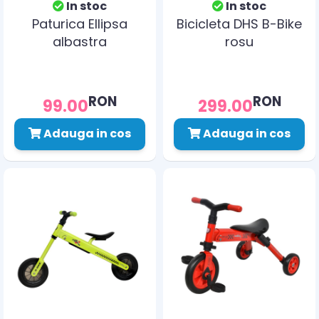
In stoc
In stoc
Paturica Ellipsa
Bicicleta DHS B-Bike
albastra
rosu
RON
RON
99.00
299.00
Adauga in cos
Adauga in cos