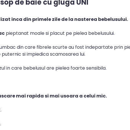
osop de baie cu gluga UNI
lizat inca din primele zile de la nasterea bebelusului.
ac
pieptanat moale si placut pe pielea bebelusului.
bac din care fibrele scurte au fost indepartate prin pie
 puternic si impiedica scamosarea lui.
ul in care bebelusul are pielea foarte sensibila.
scare mai rapida si mai usoara a celui mic.
.
.