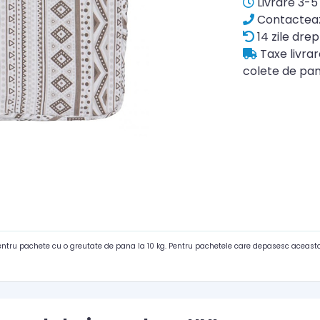
Livrare 3-5 
Contacteaz
14 zile drep
Taxe livra
colete de pan
pentru pachete cu o greutate de pana la 10 kg. Pentru pachetele care depasesc aceasta