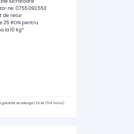
zile lucratoare
a-ne: 0755.092.553
t de retur
re 25 RON pentru
a la 10 kg*
 greutate se adauga 1.20 lei (TVA inclus)