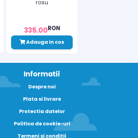
rosu
RON
335.00
Adauga in cos
Informatii
Despre noi
Plata si livrare
Protectia datelor
Politica de cookie-uri
Termeni si conditii