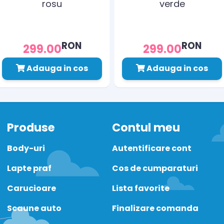
rosu
verde
RON
RON
299.00
299.00
Adauga in cos
Adauga in cos
Produse
Contul meu
Body-uri
Autentificare cont
Lapte praf
Cos de cumparaturi
Carucioare
Lista favorite
Scaune auto
Finalizare comanda