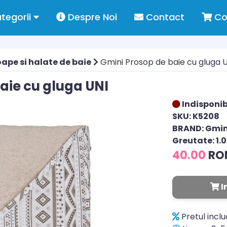
tegorii
Despre Noi
Contact
Co
ape si halate de baie
Gmini Prosop de baie cu gluga 
aie cu gluga UNI
Indisponib
SKU: K5208
BRAND: Gmin
Greutate: 1.
40.00
RO
I
Pretul incl