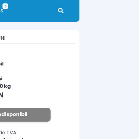
0
s
UNI
il
i
00 kg
N
ndisponibil
ude TVA