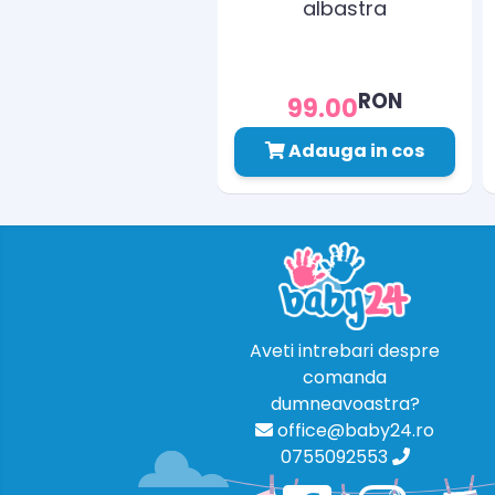
albastra
RON
99.00
Adauga in cos
Aveti intrebari despre
comanda
dumneavoastra?
office@baby24.ro
0755092553