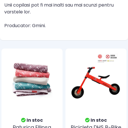
Unii copilasi pot fi mai inalti sau mai scunzi pentru
varstele lor.
Producator: Gmini.
In stoc
In stoc
Paturica Ellipsa
Bicicleta DHS B-Bike