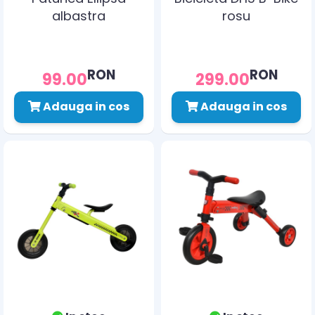
albastra
rosu
RON
RON
99.00
299.00
Adauga in cos
Adauga in cos