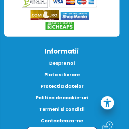
Informatii
Despre noi
Plata si livrare
Protectia datelor
Politica de cookie-uri
Termeni si conditii
Contacteaza-ne