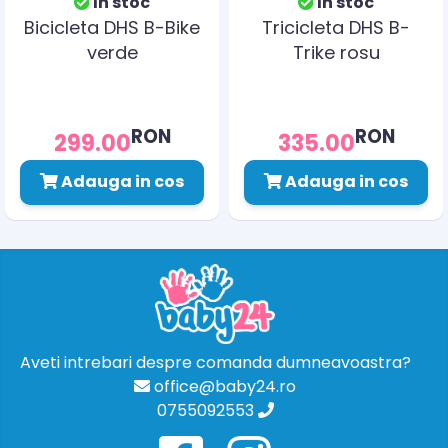
In stoc
In stoc
Bicicleta DHS B-Bike
Tricicleta DHS B-
verde
Trike rosu
RON
RON
299.00
335.00
Adauga in cos
Adauga in cos
Aveti intrebari despre comanda dumneavoastra?
office@baby24.ro
0755092553