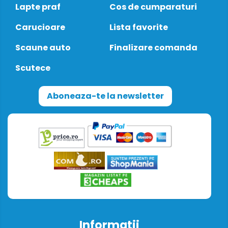
Lapte praf
Cos de cumparaturi
Carucioare
Lista favorite
Scaune auto
Finalizare comanda
Scutece
Aboneaza-te la newsletter
Informatii