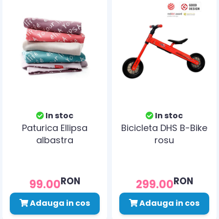
In stoc
In stoc
Paturica Ellipsa
Bicicleta DHS B-Bike
albastra
rosu
RON
RON
99.00
299.00
Adauga in cos
Adauga in cos