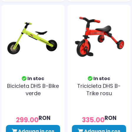
In stoc
In stoc
Bicicleta DHS B-Bike
Tricicleta DHS B-
verde
Trike rosu
RON
RON
299.00
335.00
Adauga in cos
Adauga in cos