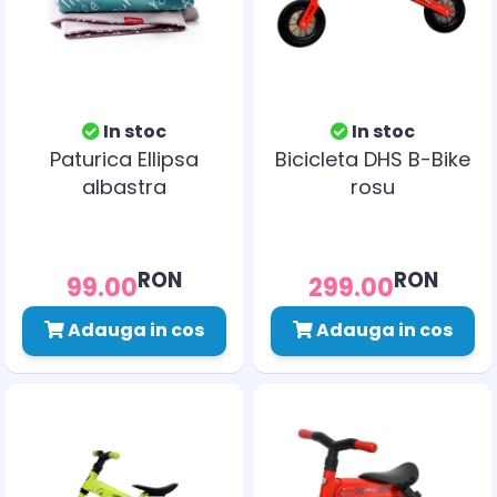
In stoc
In stoc
Paturica Ellipsa
Bicicleta DHS B-Bike
albastra
rosu
RON
RON
99.00
299.00
Adauga in cos
Adauga in cos