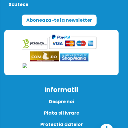
Scutece
Aboneaza-te la newsletter
Informatii
Despre noi
Plata si livrare
Protectia datelor