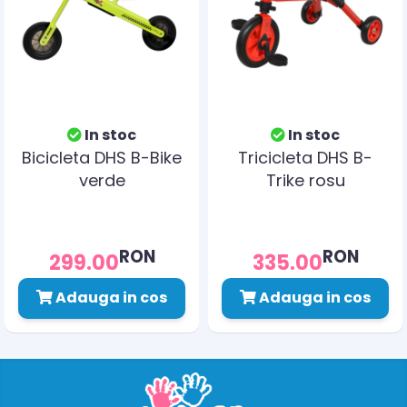
In stoc
In stoc
Bicicleta DHS B-Bike
Tricicleta DHS B-
verde
Trike rosu
RON
RON
299.00
335.00
Adauga in cos
Adauga in cos