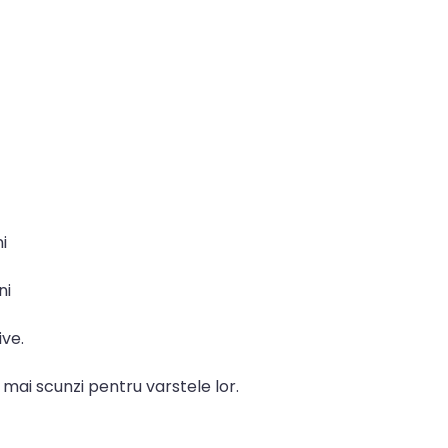
i
ni
ive.
au mai scunzi pentru varstele lor.