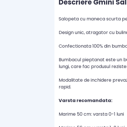
Descriere Gmini Sal
Salopeta cu maneca scurta pent
Design unic, atragator cu bulinu
Confectionata 100% din bumbac
Bumbacul pieptanat este un bum
lungi, care fac produsul rezis
Modalitate de inchidere prevaz
rapid.
Varsta recomandata:
Marime 50 cm: varsta 0-1 luni