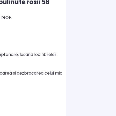
ulinute rosii 56
 rece.
ptanare, lasand loc fibrelor
acarea si dezbracarea celui mic