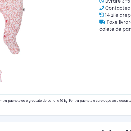
Livrare 3-5 
Contacteaz
14 zile drep
Taxe livra
colete de pan
pentru pachete cu o greutate de pana la 10 kg. Pentru pachetele care depasesc aceasta