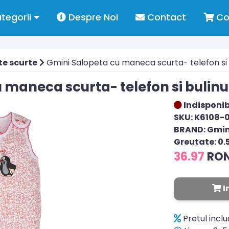
tegorii
Despre Noi
Contact
Co
te scurte
Gmini Salopeta cu maneca scurta- telefon si b
maneca scurta- telefon si bulinut
Indisponib
SKU: K6108-
BRAND: Gmin
Greutate: 0.
36.97
RO
I
Pretul incl