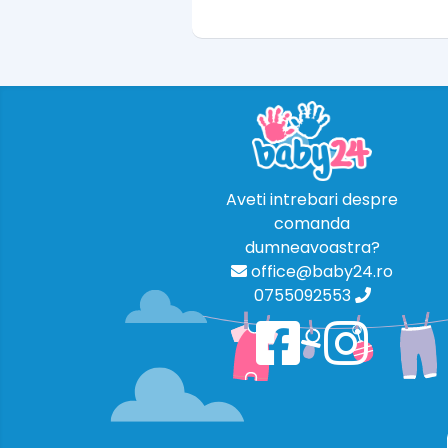
Aveti intrebari despre
comanda
dumneavoastra?
office@baby24.ro
0755092553