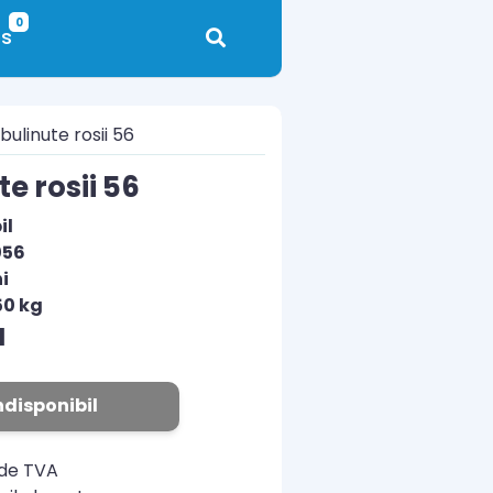
0
s
ulinute rosii 56
e rosii 56
il
056
i
50 kg
N
ndisponibil
ude TVA