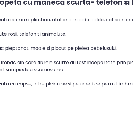
opeta cu maneca scurta- telefon si b
ru somn si plimbari, atat in perioada calda, cat si in cea
te rosii, telefon si animalute.
 pieptanat, moale si placut pe pielea bebelusului.
bac din care fibrele scurte au fost indepartate prin pie
tent si impiedica scamosarea
uta cu capse, intre picioruse si pe umeri ce permit imbr