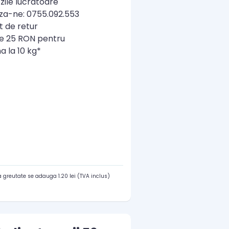
zile lucratoare
a-ne: 0755.092.553
t de retur
re 25 RON pentru
a la 10 kg*
 greutate se adauga 1.20 lei (TVA inclus)