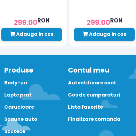
RON
RON
299.00
299.00
Adauga in cos
Adauga in cos
Produse
Contul meu
Body-uri
Autentificare cont
Lapte praf
Cos de cumparaturi
Carucioare
Lista favorite
Scaune auto
Finalizare comanda
Scutece