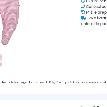
Livrare 3-5 
Contacteaz
14 zile drep
Taxe livra
colete de pan
pentru pachete cu o greutate de pana la 10 kg. Pentru pachetele care depasesc aceasta