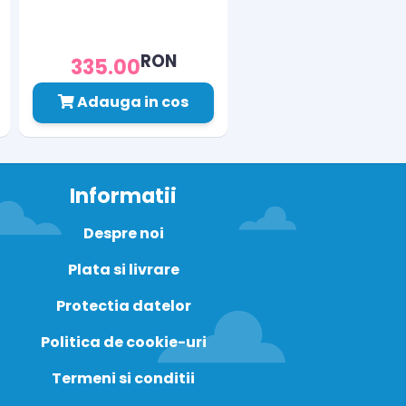
RON
335.00
Adauga in cos
Informatii
Despre noi
Plata si livrare
Protectia datelor
Politica de cookie-uri
Termeni si conditii