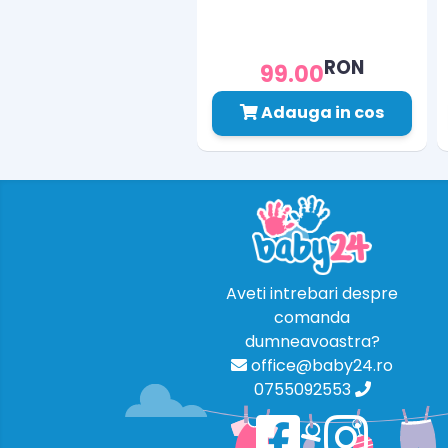
RON
99.00
Adauga in cos
Aveti intrebari despre
comanda
dumneavoastra?
office@baby24.ro
0755092553