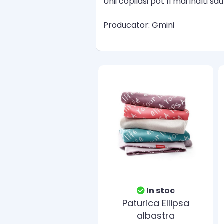
Unii copilasi pot fi mai inalti s
Producator: Gmini
In stoc
Paturica Ellipsa
albastra