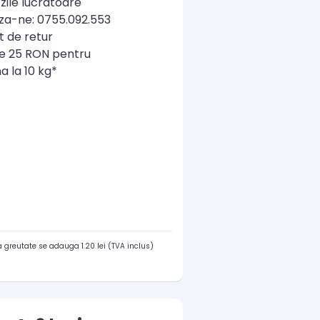
zile lucratoare
a-ne: 0755.092.553
t de retur
re 25 RON pentru
a la 10 kg*
 greutate se adauga 1.20 lei (TVA inclus)