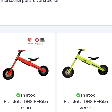
au mai scunzi pentru varstele lor.
In stoc
In stoc
Bicicleta DHS B-Bike
Bicicleta DHS B-Bike
rosu
verde