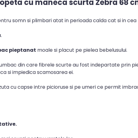
lopeta cu maneca scurta Zebra 68 cm
ru somn si plimbari atat in perioada calda cat si in cea 
.
bac pieptanat
moale si placut pe pielea bebelusului.
bac din care fibrele scurte au fost indepartate prin pie
ica si impiedica scamosarea ei.
uta cu capse intre picioruse si pe umeri ce permit imbra
tative.