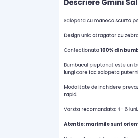
Descriere Gmini Sa
Salopeta cu maneca scurta pent
Design unic atragator cu zebra
Confectionata
100% din bum
Bumbacul pieptanat este un bum
lungi care fac salopeta putern
Modalitate de inchidere prevaz
rapid.
Varsta recomandata: 4- 6 luni.
Atentie: marimile sunt orien