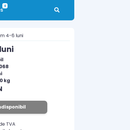
0
s
m 4-6 luni
luni
il
-068
i
00 kg
N
ndisponibil
ude TVA