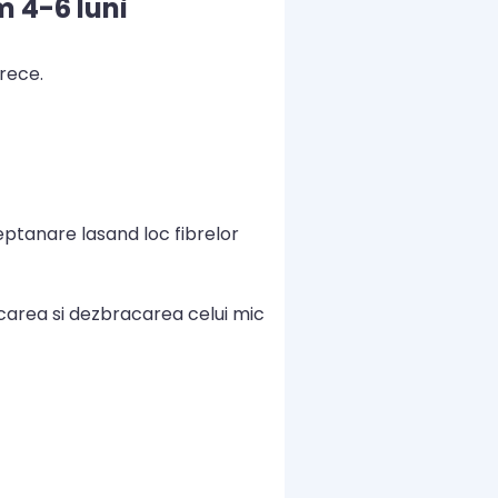
 4-6 luni
rece.
ptanare lasand loc fibrelor
carea si dezbracarea celui mic