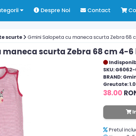
tegorii
Despre Noi
Contact
Co
te scurte
Gmini Salopeta cu maneca scurta Zebra 68 c
 maneca scurta Zebra 68 cm 4-6 
Indisponib
SKU: G6062
BRAND: Gmin
Greutate: 1.
38.00
RO
I
Pretul incl