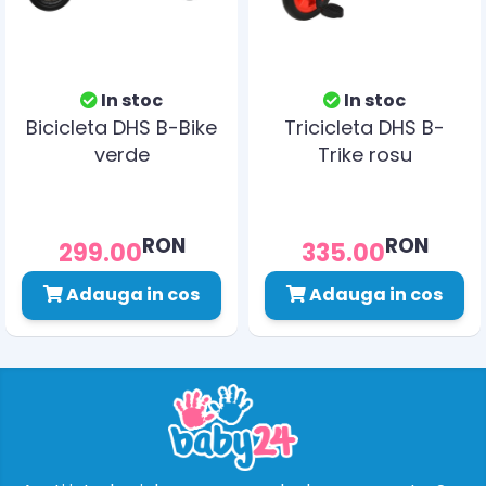
In stoc
In stoc
Bicicleta DHS B-Bike
Tricicleta DHS B-
verde
Trike rosu
RON
RON
299.00
335.00
Adauga in cos
Adauga in cos