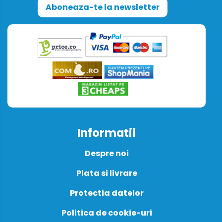
Aboneaza-te la newsletter
Informatii
Despre noi
Plata si livrare
Protectia datelor
Politica de cookie-uri