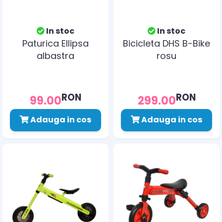
In stoc
In stoc
Paturica Ellipsa
Bicicleta DHS B-Bike
albastra
rosu
RON
RON
99.00
299.00
Adauga in cos
Adauga in cos