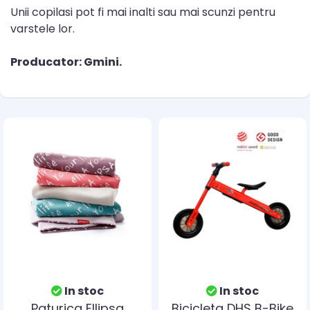
Unii copilasi pot fi mai inalti sau mai scunzi pentru
varstele lor.
Producator: Gmini.
In stoc
In stoc
Paturica Ellipsa
Bicicleta DHS B-Bike