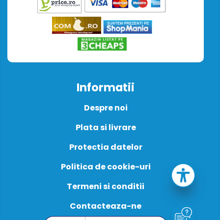
Informatii
Despre noi
Plata si livrare
Protectia datelor
Politica de cookie-uri
Termeni si conditii
Contacteaza-ne