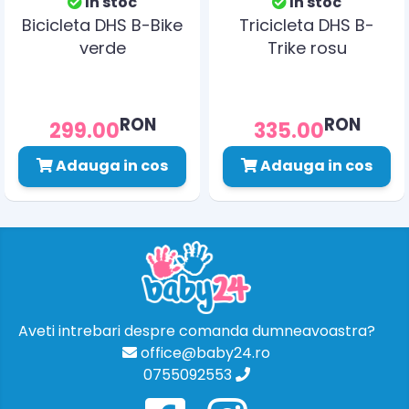
In stoc
In stoc
Bicicleta DHS B-Bike
Tricicleta DHS B-
verde
Trike rosu
RON
RON
299.00
335.00
Adauga in cos
Adauga in cos
Aveti intrebari despre comanda dumneavoastra?
office@baby24.ro
0755092553