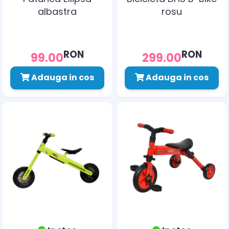
albastra
rosu
RON
RON
99.00
299.00
Adauga in cos
Adauga in cos