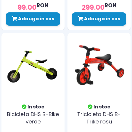
RON
RON
99.00
299.00
Adauga in cos
Adauga in cos
In stoc
In stoc
Bicicleta DHS B-Bike
Tricicleta DHS B-
verde
Trike rosu