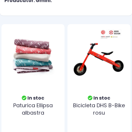
Producator: Gmini.
In stoc
In stoc
Paturica Ellipsa
Bicicleta DHS B-Bike
albastra
rosu