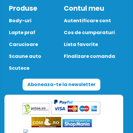
Produse
Contul meu
Body-uri
Autentificare cont
Lapte praf
Cos de cumparaturi
Carucioare
Lista favorite
Scaune auto
Finalizare comanda
Scutece
Aboneaza-te la newsletter