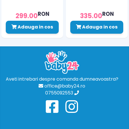
RON
RON
299.00
335.00
Adauga in cos
Adauga in cos
Aveti intrebari despre comanda dumneavoastra?
office@baby24.ro
0755092553