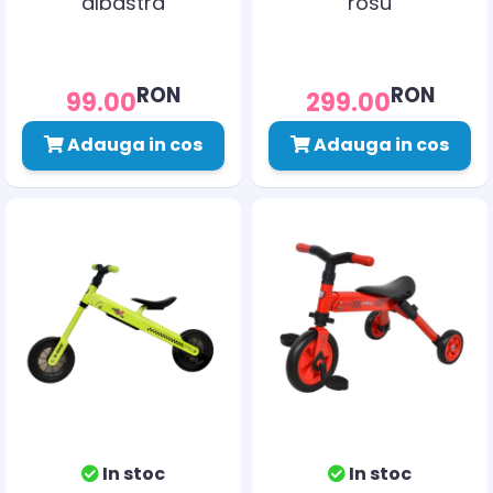
albastra
rosu
RON
RON
99.00
299.00
Adauga in cos
Adauga in cos
In stoc
In stoc