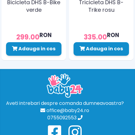
Bicicleta DHS B-Bike
Tricicleta DHS B-
verde
Trike rosu
RON
RON
299.00
335.00
Adauga in cos
Adauga in cos
Aveti intrebari despre comanda dumneavoastra?
office@baby24.ro
0755092553