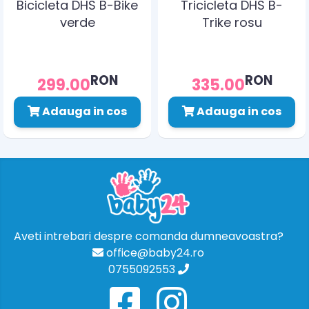
Bicicleta DHS B-Bike
Tricicleta DHS B-
verde
Trike rosu
RON
RON
299.00
335.00
Adauga in cos
Adauga in cos
Aveti intrebari despre comanda dumneavoastra?
office@baby24.ro
0755092553