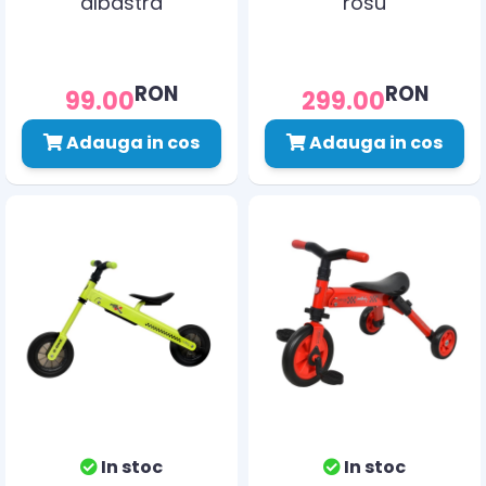
albastra
rosu
RON
RON
99.00
299.00
Adauga in cos
Adauga in cos
In stoc
In stoc