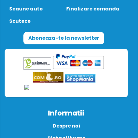
Scaune auto
Finalizare comanda
Scutece
Aboneaza-te la newsletter
Informatii
Despre noi