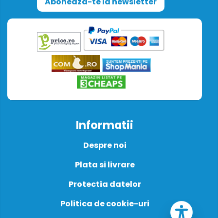
Aboneaza-te la newsletter
Informatii
Despre noi
Plata si livrare
Protectia datelor
Politica de cookie-uri