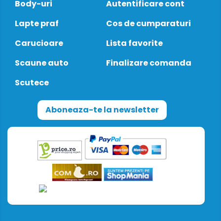
Body-uri
Autentificare cont
Lapte praf
Cos de cumparaturi
Carucioare
Lista favorite
Scaune auto
Finalizare comanda
Scutece
Aboneaza-te la newsletter