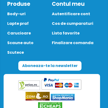
Produse
Contul meu
Body-uri
Autentificare cont
Lapte praf
Cos de cumparaturi
Carucioare
Lista favorite
Scaune auto
Finalizare comanda
Scutece
Aboneaza-te la newsletter