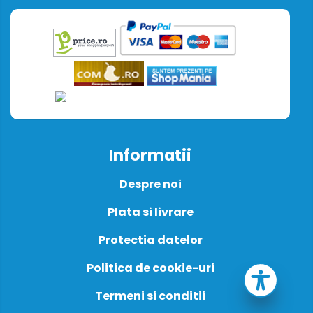
Informatii
Despre noi
Plata si livrare
Protectia datelor
Politica de cookie-uri
Termeni si conditii