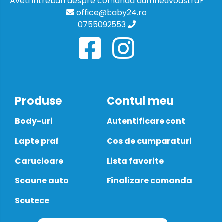
Aveti intrebari despre comanda dumneavoastra?
office@baby24.ro
0755092553
Produse
Contul meu
Body-uri
Autentificare cont
Lapte praf
Cos de cumparaturi
Carucioare
Lista favorite
Scaune auto
Finalizare comanda
Scutece