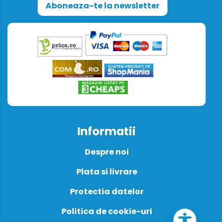
Aboneaza-te la newsletter
Informatii
Despre noi
Plata si livrare
Protectia datelor
Politica de cookie-uri