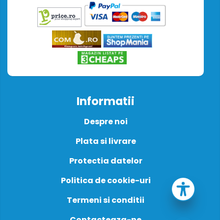
Informatii
Despre noi
Plata si livrare
Protectia datelor
Politica de cookie-uri
Termeni si conditii
Contacteaza-ne